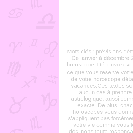
Mots clés : prévisions dét
De janvier à décembre 2
horoscope. Découvrez vot
ce que vous reserve votre
de votre horoscope détail
vacances.Ces textes sont 
aucun cas à prendre 
astrologique, aussi compl
exacte. De plus, chac
horoscopes vous donne
s'appliquent pas forcéme
votre vie comme vous 
déclinons toute responsab