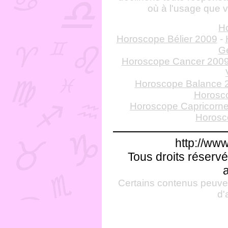
où à l'usage que v
H
Horoscope Bélier 2009
-
G
Horoscope Cancer 200
Horoscope Balance 
Horosco
Horoscope Capricorn
Horosc
http://ww
Tous droits réservé
a
Certains contenus peuven
d'