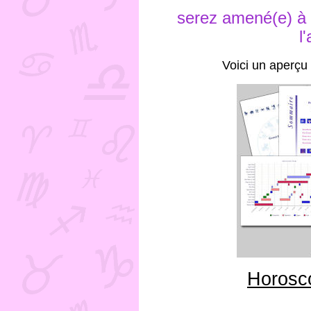
serez amené(e) à v
l
Voici un aperçu 
Horosc